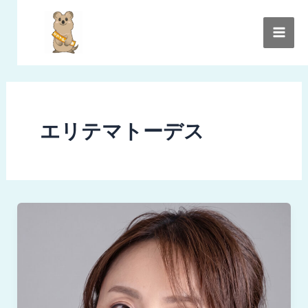
内
Mai
容
Men
を
ス
キ
ッ
プ
エリテマトーデス