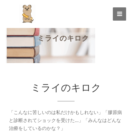
内
Mai
容
Men
を
ス
キ
ミライのキロク
ッ
プ
ミライのキロク
「こんなに苦しいのは私だけかもしれない」「膠原病
と診断されてショックを受けた…」「みんなはどんな
治療をしているのかな？」