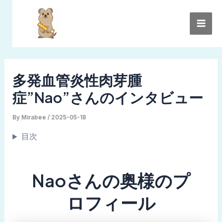
内
Mai
容
Men
を
ス
キ
ッ
多発血管炎性肉芽腫
プ
症”Nao”さんのインタビュー
By
Mirabee
/
2025-05-18
目次
Naoさんの奥様のプ
ロフィール